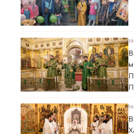
19
В
м
П
П
С
19
В
Х