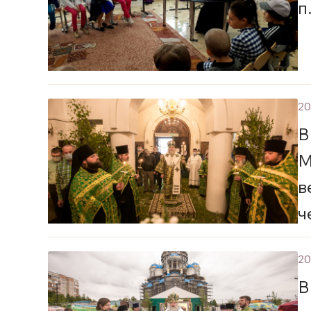
п
20
В
М
в
ч
С
20
В