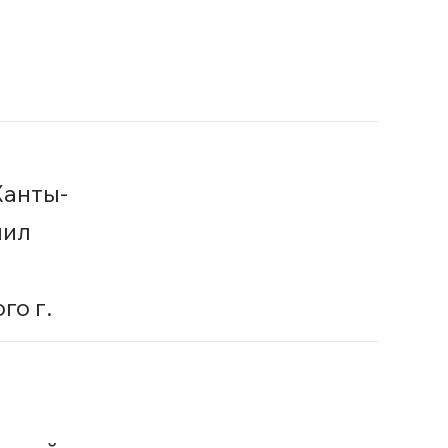
Ханты-
шил
го г.