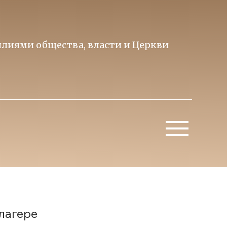
лиями общества, власти и Церкви
Образ 
Митропо
лагере