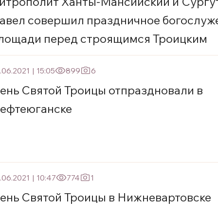
итрополит Ханты-Мансийский и Сургу
авел совершил праздничное богослуж
лощади перед строящимся Троицким
афедральным собором г. Сургута
.06.2021
|
15:05
899
6
ень Святой Троицы отпраздновали в
ефтеюганске
.06.2021
|
10:47
774
1
ень Святой Троицы в Нижневартовске