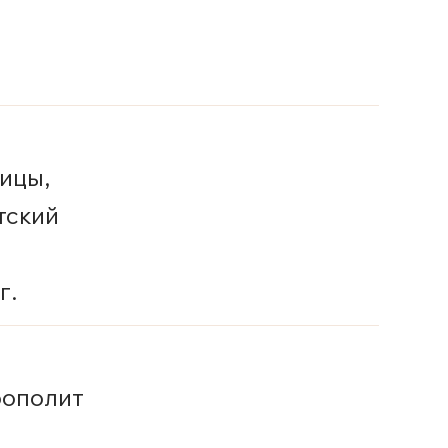
ицы,
тский
г.
рополит