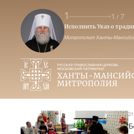
1
1
7
/
Исполнить Указ о трад
Митрополит Ханты-Мансийск
21
Б