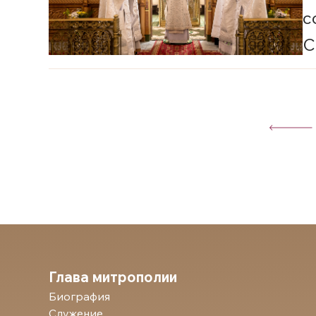
с
С
П
Глава митрополии
Биография
Служение