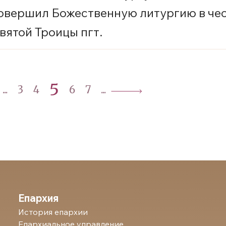
овершил Божественную литургию в че
вятой Троицы пгт.
ойковский, Нефтеюганского района
5
...
3
4
6
7
...
Епархия
История епархии
Епархиальное управление