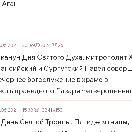
. Аган
.06.2021
|
23:36
1024
26
 канун Дня Святого Духа, митрополит 
ансийский и Сургутский Павел совер
ечернее богослужение в храме в
есть праведного Лазаря Четверодневно
ургута
.06.2021
|
15:38
1384
53
 День Святой Троицы, Пятидесятницы,