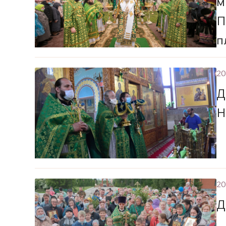
м
П
п
к
20
Д
Н
20
Д