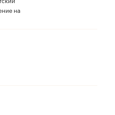
тский
ение на