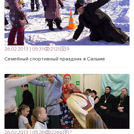
26.02.2013
|
05:31
2121
9
Семейный спортивный праздник в Салыме
26.02.2013
|
05:26
2266
7