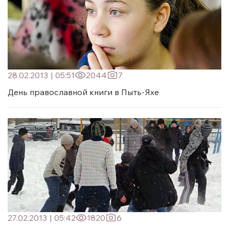
28.02.2013
|
05:51
2044
7
День православной книги в Пыть-Яхе
27.02.2013
|
05:42
1820
6