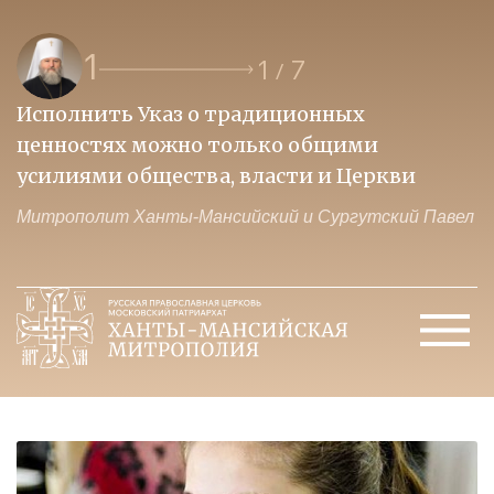
1
1
7
/
Исполнить Указ о традиционных
О
ценностях можно только общими
к
усилиями общества, власти и Церкви
м
Митрополит Ханты-Мансийский и Сургутский Павел
М