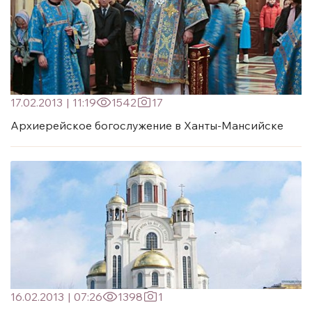
17.02.2013
|
11:19
1542
17
Архиерейское богослужение в Ханты-Мансийске
16.02.2013
|
07:26
1398
1