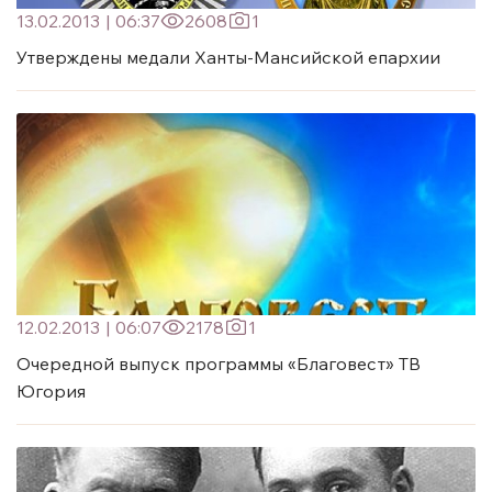
13.02.2013
|
06:37
2608
1
Утверждены медали Ханты-Мансийской епархии
12.02.2013
|
06:07
2178
1
Очередной выпуск программы «Благовест» ТВ
Югория