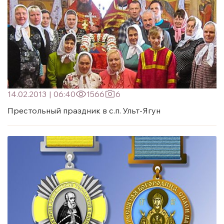
14.02.2013
|
06:40
1566
6
Престольный праздник в с.п. Ульт-Ягун