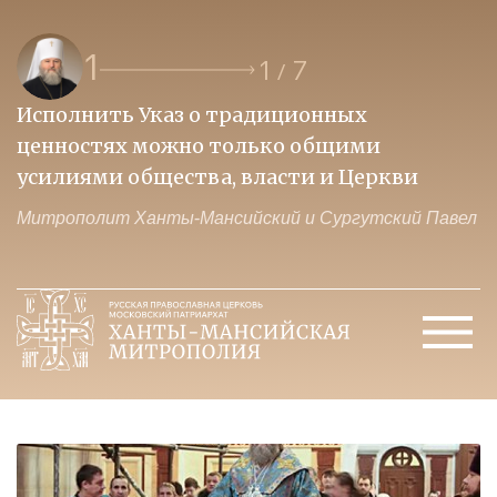
1
1
7
/
Исполнить Указ о традиционных
О
ценностях можно только общими
к
усилиями общества, власти и Церкви
м
Митрополит Ханты-Мансийский и Сургутский Павел
М