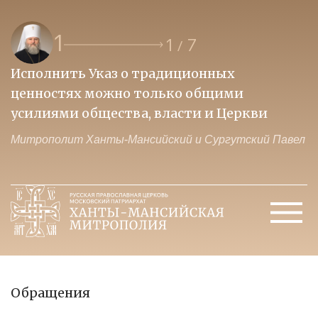
1
1
7
/
Исполнить Указ о традиционных
О
ценностях можно только общими
к
усилиями общества, власти и Церкви
м
Митрополит Ханты-Мансийский и Сургутский Павел
М
Обращения