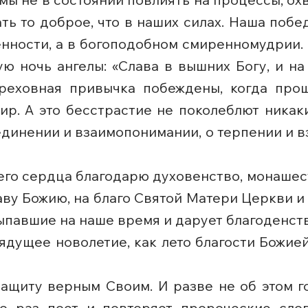
ть то доброе, что в наших силах. Наша побе
нности, а в богоподобном смиренномудрии. 
ю ночь ангелы: «Слава в вышних Богу, и на
греховная привычка побеждены, когда пр
мир. А это бесстрастие не поколеблют ника
единении и взаимопонимании, о терпении и 
всего сердца благодарю духовенство, монаше
ву Божию, на благо Святой Матери Церкви и
ыпавшие на наше время и дарует благоденст
ядущее новолетие, как лето благости Божией,
защиту верным Своим. И разве не об этом 
о раз поет и повторяет пророческие слов