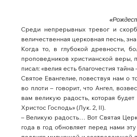
«Рождест
Среди непрерывных тревог и скорб
величественная церковная песнь, зн
Когда то, в глубокой древности, б
проповедников христианской веры, 
писал: «велия есть благочестия тайна – Б
Святое Евангелие, повествуя нам о 
во плоти – говорит, что Ангел, воз
вам великую радость, которая будет
Христос Господь» (Лук. 2, II).
– Великую радость… Вот Святая Церк
года в год обновляет перед нами эт
подвиге милующей и сострадающей лю