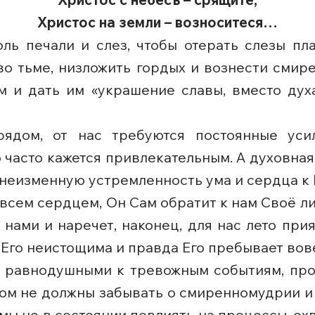
Христос на земли – возноситеся…
ль печали и слез, чтобы отерать слезы п
во тьме, низложить гордых и вознести смир
м и дать им «украшение славы, вместо духа
рядом, от нас требуются постоянные уси
о часто кажется привлекательным. А духовная
и неизменную устремленность ума и сердца к
у всем сердцем, Он Сам обратит к нам Своё 
нами и наречет, наконец, для нас лето при
Его неистощима и правда Его пребывает вов
 равнодушными к тревожным событиям, про
том не должны забывать о смиренномудрии 
 мы не в состоянии повлиять на процессы, о