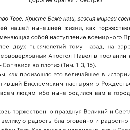
во Твое, Христе Боже наш, возсия мирови свет
ей нашей нынешней жизни, как торжественн
аменающая собой наступление всемирного П
олее двух тысячелетий тому назад, на зар
первоверховный Апостол Павел в послании
ог явися во плоти» (Тим. 1; 3, 16).
том, как произошло это величайшее в истори
вестивший Вифлеемским пастырям о Рождеств
 всем людям: ибо ныне родился вам в горо
овь торжественно празднуя Великий и Свет
у великую радость, благоговейно и радостн
бви Того, Кто сошел с неприступного и Ст