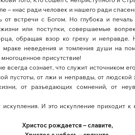
ле – «нас ради человек и нашего ради спасен
 от встречи с Богом. Но глубока и печаль
 жизни или поступки, совершаемые вопре
орца, обращая взор ко греху и неправде.
во мраке неведения и томления души на по
 многоценное присутствие!
е всегда сознает, что служит источником ег
й пустоты, от лжи и неправды, от людской ж
изни, от разъедающих сомнений, от неув
искупления. И это искупление приходит к 
Христос рождается – славите,
Христос с небесъ – срящите,