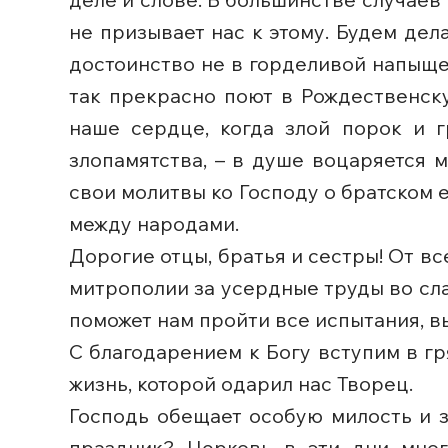
не призывает нас к этому. Будем дела
достоинство не в горделивой напыще
так прекрасно поют в Рождественску
наше сердце, когда злой порок и 
злопамятства, – в душе воцаряется 
свои молитвы ко Господу о братском 
между народами.
Дорогие отцы, братья и сестры! От 
митрополии за усердные труды во сла
поможет нам пройти все испытания, в
С благодарением к Богу вступим в гр
жизнь, которой одарил нас Творец.
Господь обещает особую милость и 
праздник? Церковь в эти дни мног