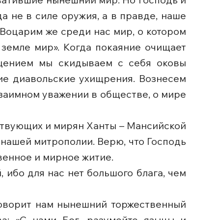
да не в силе оружия, а в правде, наше
Воцарим же среди нас мир, о котором
 земле мир». Когда покаяние очищает
ощением мы скидываем с себя оковы
кие диавольские ухищрения. Вознесем
взаимном уважении в обществе, о мире
ствующих и мирян Ханты – Мансийской
 нашей митрополии. Верю, что Господь
венное и мирное житие.
 ибо для нас нет большого блага, чем
говорит нам нынешний торжественный
а: «С нами Бог, разумейте языцы и