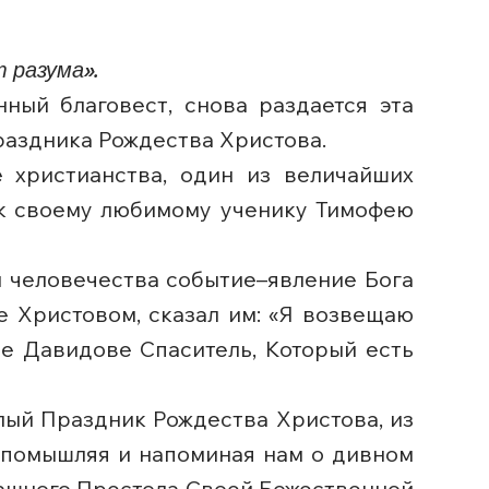
 разума».
ый благовест, снова раздается эта
раздника Рождества Христова.
е христианства, один из величайших
 к своему любимому ученику Тимофею
и человечества событие–явление Бога
е Христовом, сказал им: «Я возвещаю
де Давидове Спаситель, Который есть
лый Праздник Рождества Христова, из
о помышляя и напоминая нам о дивном
рашного Престола Своей Божественной