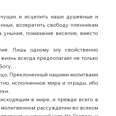
лачущих и исцелить наши душевные и
енных, возвратить свободу пленникам
 уныния, помазание веселия, вместо
лия. Лишь одному злу свойственно
 жизнь всегда предполагает не только
 Богу…
лицо. Преклоненный нашими молитвами
ятно, исполненное мира и отрады, ибо
еки.
исходящим в мире, и прежде всего в
и молитвенном рассуждении во всяком
хватившие нынешний мир. Но Господь и