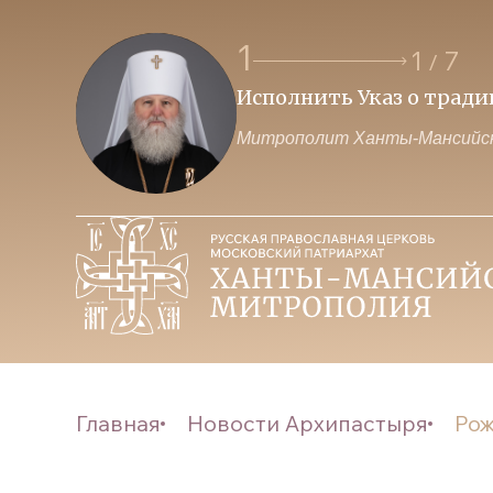
1
1
7
/
Исполнить Указ о трад
Митрополит Ханты-Мансийск
Главная
Новости Архипастыря
Рож