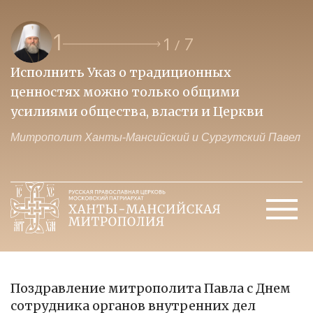
1
1
7
/
Исполнить Указ о традиционных
О
ценностях можно только общими
к
усилиями общества, власти и Церкви
м
Митрополит Ханты-Мансийский и Сургутский Павел
М
Поздравление митрополита Павла с Днем
сотрудника органов внутренних дел