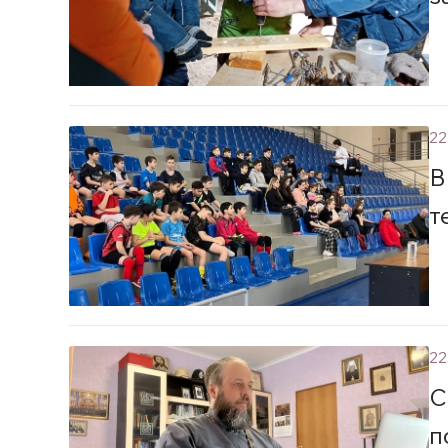
22
В
т
22
С
п