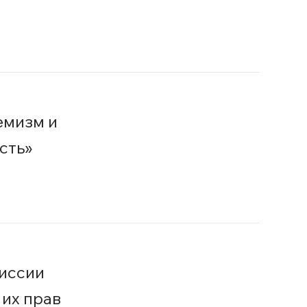
емизм и
сть»
миссии
 их прав