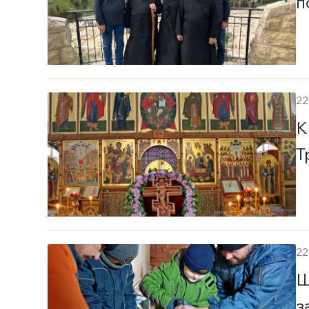
п
22
К
Т
22
Ш
з