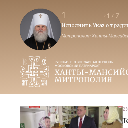
1
1
7
/
Исполнить Указ о трад
Митрополит Ханты-Мансийск
23
Т