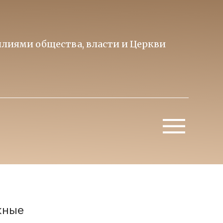
лиями общества, власти и Церкви
Образ 
Митропо
жные