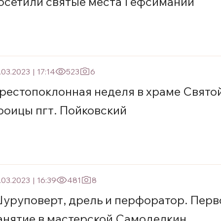
осетили святые места Гефсимании
.03.2023
|
17:14
523
6
рестопоклонная неделя в храме Свято
роицы пгт. Пойковский
.03.2023
|
16:39
481
8
уруповерт, дрель и перфоратор. Перв
анятие в мастерской Самоделкин