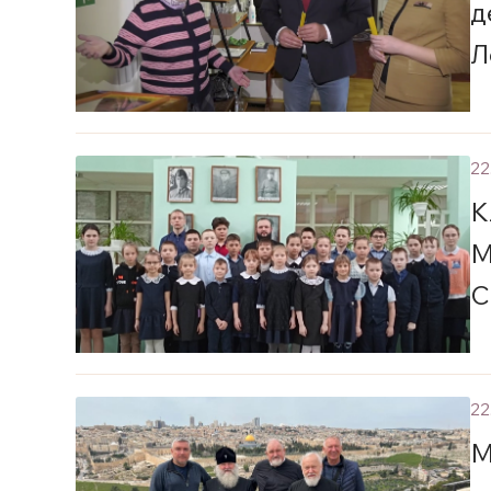
д
Л
22
К
М
С
22
М