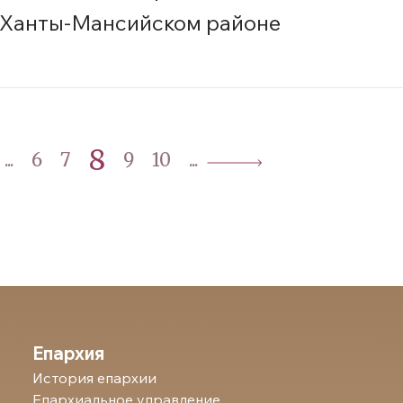
 Ханты-Мансийском районе
8
...
6
7
9
10
...
Епархия
История епархии
Епархиальное управление