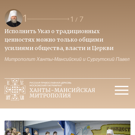
1
1
7
/
Исполнить Указ о традиционных
О
ценностях можно только общими
к
усилиями общества, власти и Церкви
м
Митрополит Ханты-Мансийский и Сургутский Павел
М