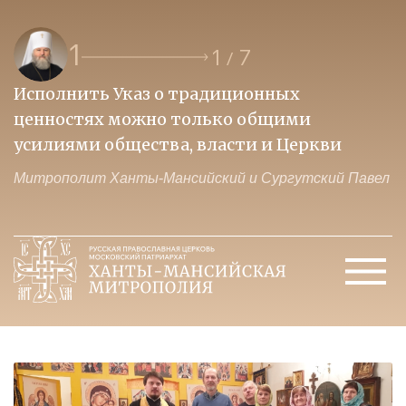
1
1
7
/
Исполнить Указ о традиционных
О
ценностях можно только общими
к
усилиями общества, власти и Церкви
м
Митрополит Ханты-Мансийский и Сургутский Павел
М