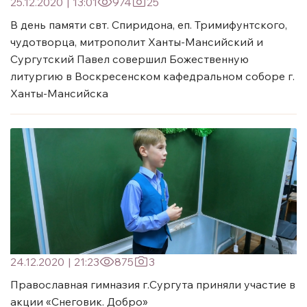
25.12.2020
|
13:01
974
25
В день памяти свт. Спиридона, еп. Тримифунтского,
чудотворца, митрополит Ханты-Мансийский и
Сургутский Павел совершил Божественную
литургию в Воскресенском кафедральном соборе г.
Ханты-Мансийска
24.12.2020
|
21:23
875
3
Православная гимназия г.Сургута приняли участие в
акции «Снеговик. Добро»