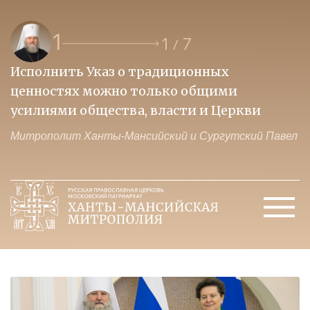
1
1
7
/
Исполнить Указ о традиционных
О
ценностях можно только общими
к
усилиями общества, власти и Церкви
м
Митрополит Ханты-Мансийский и Сургутский Павел
М