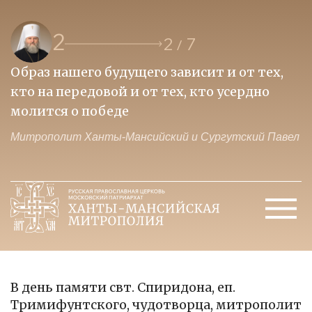
2
2
7
/
Образ нашего будущего зависит и от тех,
П
кто на передовой и от тех, кто усердно
и
молится о победе
ц
ел
Митрополит Ханты-Мансийский и Сургутский Павел
М
В день памяти свт. Спиридона, еп.
Тримифунтского, чудотворца, митрополит