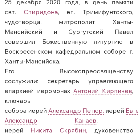
25 декабря 2020 года, в день памяти
свт.
Спиридона
, еп. Тримифунтского,
чудотворца, митрополит Ханты-
Мансийский и Сургутский Павел
совершил Божественную литургию в
Воскресенском кафедральном соборе г.
Ханты-Мансийска.
Его Высокопреосвященству
сослужили: секретарь управляющего
епархией иеромонах
Антоний
Кирпичев
,
ключарь
собора иерей
Александр
Петюр,
иерей
Евг
Александр
Канаев
,
иерей
Никита
Скрябин,
духовенство