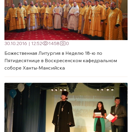
30.10.2016
|
12:52
1458
0
Божественная Литургия в Неделю 18-ю по
Пятидесятнице в Воскресенском кафедральном
соборе Ханты-Мансийска