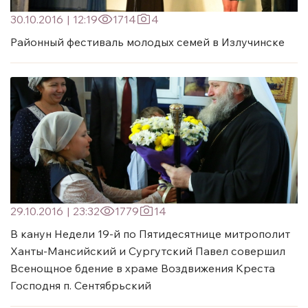
30.10.2016
|
12:19
1714
4
Районный фестиваль молодых семей в Излучинске
29.10.2016
|
23:32
1779
14
В канун Недели 19-й по Пятидесятнице митрополит
Ханты-Мансийский и Сургутский Павел совершил
Всенощное бдение в храме Воздвижения Креста
Господня п. Сентябрьский