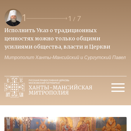
1
1
7
/
Исполнить Указ о традиционных
О
ценностях можно только общими
к
усилиями общества, власти и Церкви
м
Митрополит Ханты-Мансийский и Сургутский Павел
М