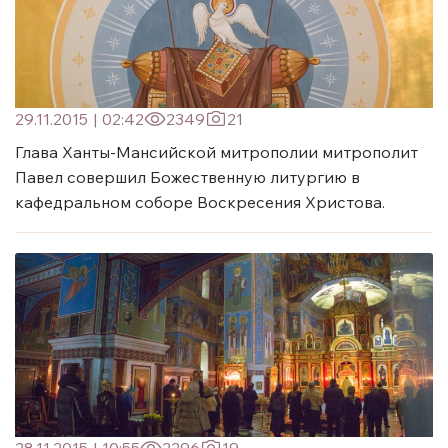
29.11.2015
|
02:42
2349
21
Глава Ханты-Мансийской митрополии митрополит
Павел совершил Божественную литургию в
кафедральном соборе Воскресения Христова.
28.11.2015
|
10:55
2296
19