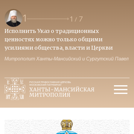
1
1
7
/
Исполнить Указ о традиционных
О
ценностях можно только общими
к
усилиями общества, власти и Церкви
м
Митрополит Ханты-Мансийский и Сургутский Павел
М