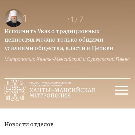
1
1
7
/
Исполнить Указ о традиционных
О
ценностях можно только общими
к
усилиями общества, власти и Церкви
м
Митрополит Ханты-Мансийский и Сургутский Павел
М
Новости отделов