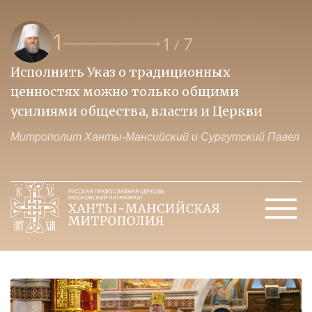
1
1
7
/
Исполнить Указ о традиционных
О
ценностях можно только общими
к
усилиями общества, власти и Церкви
м
Митрополит Ханты-Мансийский и Сургутский Павел
М