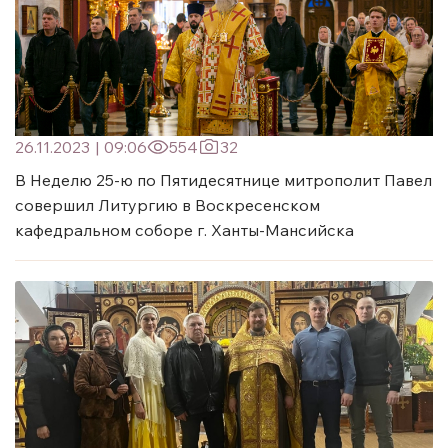
26.11.2023
|
09:06
554
32
В Неделю 25-ю по Пятидесятнице митрополит Павел
совершил Литургию в Воскресенском
кафедральном соборе г. Ханты-Мансийска