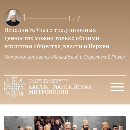
1
1
7
/
Исполнить Указ о традиционных
О
ценностях можно только общими
к
усилиями общества, власти и Церкви
м
Митрополит Ханты-Мансийский и Сургутский Павел
М