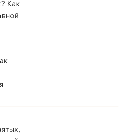
? Как
авной
ак
я
вятых,