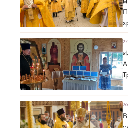
м
П
х
27
«
А
Т
26
В
с