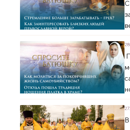
С
з
в
28
П
м
с
н
27
В