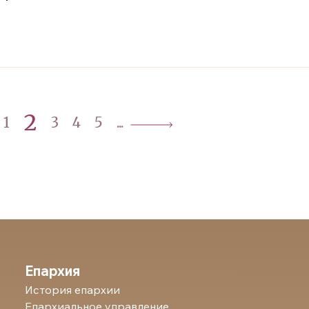
2
1
3
4
5
...
Епархия
История епархии
Епархиальное управление