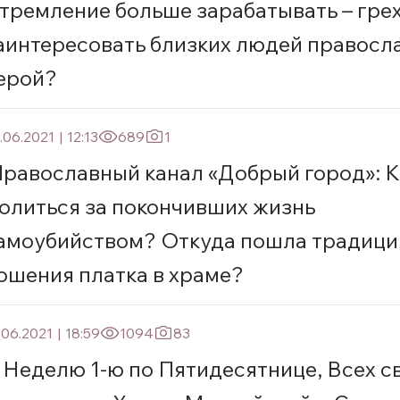
тремление больше зарабатывать – грех
аинтересовать близких людей правосл
ерой?
.06.2021
|
12:13
689
1
равославный канал «Добрый город»: К
олиться за покончивших жизнь
амоубийством? Откуда пошла традици
ошения платка в храме?
.06.2021
|
18:59
1094
83
 Неделю 1-ю по Пятидесятнице, Всех с