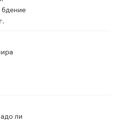
 бдение
г.
мира
адо ли