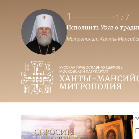
1
1
7
/
Исполнить Указ о трад
Митрополит Ханты-Мансийск
29
П