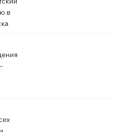
тский
ю в
ска
ждения
-
сех
и