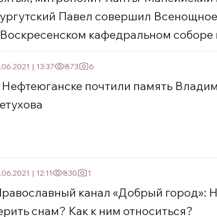
ургутский Павел совершил Всенощное
 Воскресенском кафедральном соборе 
анты-Мансийска
.06.2021
|
13:37
873
6
 Нефтеюганске почтили память Влади
етухова
.06.2021
|
12:11
830
1
равославный канал «Добрый город»: Н
ерить снам? Как к ним относиться?