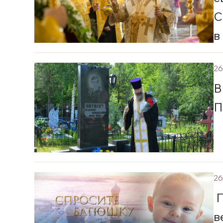
С
в
Х
26
В
П
26
П
в