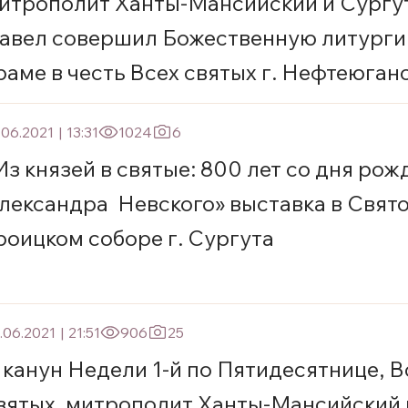
итрополит Ханты-Мансийский и Сургу
авел совершил Божественную литурги
раме в честь Всех святых г. Нефтеюган
.06.2021
|
13:31
1024
6
Из князей в святые: 800 лет со дня ро
лександра Невского» выставка в Свято
роицком соборе г. Сургута
.06.2021
|
21:51
906
25
 канун Недели 1-й по Пятидесятнице, В
вятых, митрополит Ханты-Мансийский 