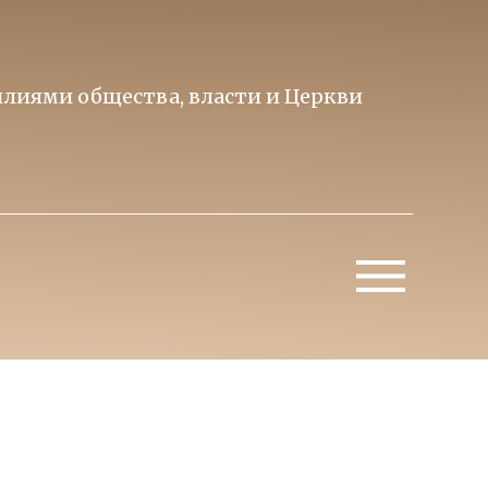
лиями общества, власти и Церкви
Образ 
Митропо