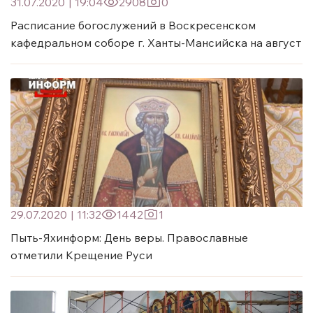
31.07.2020
|
19:04
2908
0
Расписание богослужений в Воскресенском
кафедральном соборе г. Ханты-Мансийска на август
29.07.2020
|
11:32
1442
1
Пыть-Яхинформ: День веры. Православные
отметили Крещение Руси