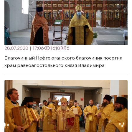
28.07.2020
|
17:06
1618
6
Благочинный Нефтеюганского благочиния посетил
храм равноапостольного князя Владимира