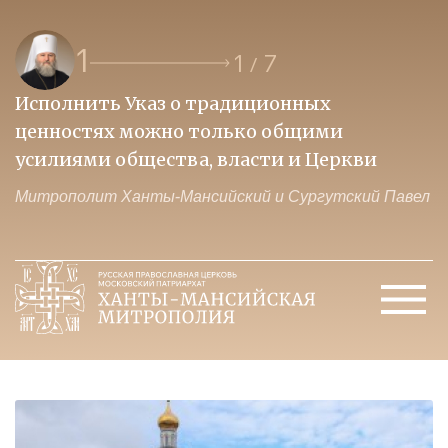
1
1
7
/
Исполнить Указ о традиционных
О
ценностях можно только общими
к
усилиями общества, власти и Церкви
м
Митрополит Ханты-Мансийский и Сургутский Павел
М