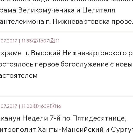
рама Великомученика и Целителя
антелеимона г. Нижневартовска прове
Поиск настоящего сокровища»
.07.2017
|
11:33
1607
11
 храме п. Высокий Нижневартовского 
остоялось первое богослужение с нов
астоятелем
.07.2017
|
11:00
1639
16
 канун Недели 7-й по Пятидесятнице,
итрополит Ханты-Мансийский и Сургу