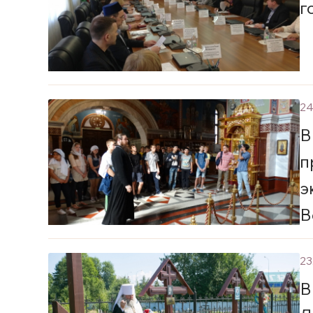
г
24
В
п
э
В
23
В