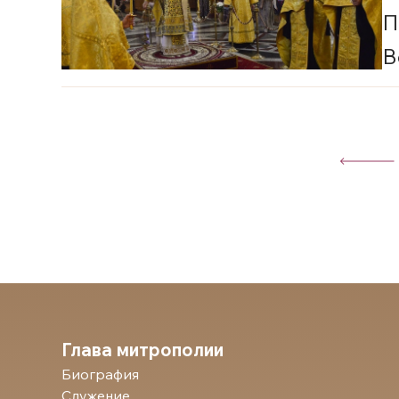
П
В
М
Глава митрополии
Биография
Служение