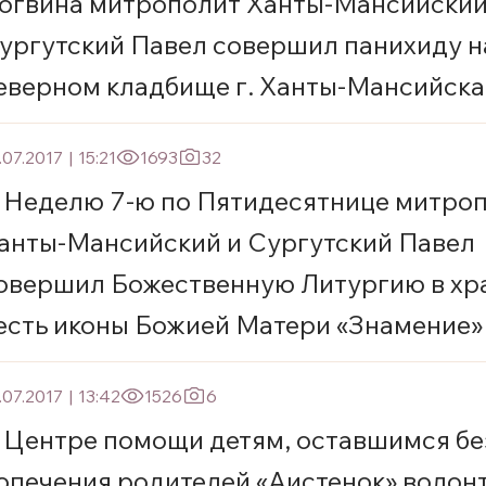
огвина митрополит Ханты-Мансийский
ургутский Павел совершил панихиду н
еверном кладбище г. Ханты-Мансийска
.07.2017
|
15:21
1693
32
 Неделю 7-ю по Пятидесятнице митро
анты-Мансийский и Сургутский Павел
овершил Божественную Литургию в хр
есть иконы Божией Матери «Знамение» 
анты-Мансийска
.07.2017
|
13:42
1526
6
 Центре помощи детям, оставшимся бе
опечения родителей «Аистенок» волон