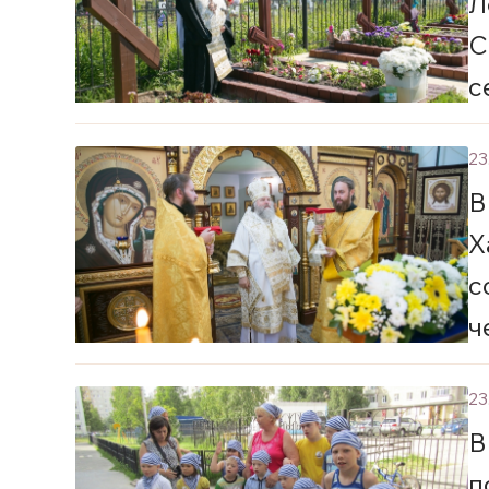
Л
С
с
23
В
Х
с
ч
Х
23
В
п