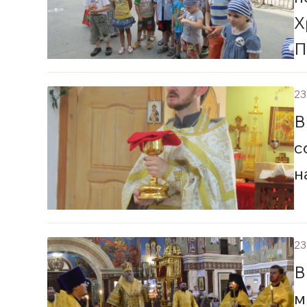
Х
П
«
23
В
с
н
23
В
м