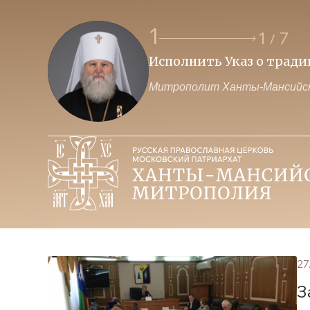
1
1
7
/
Исполнить Указ о трад
Митрополит Ханты-Мансийск
27
З