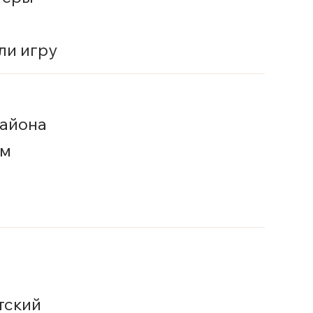
ли игру
района
ым
тский