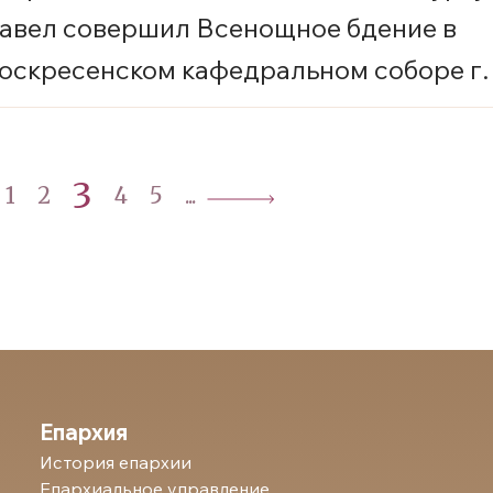
авел совершил Всенощное бдение в
оскресенском кафедральном соборе г.
ансийска
3
1
2
4
5
...
Епархия
История епархии
Епархиальное управление