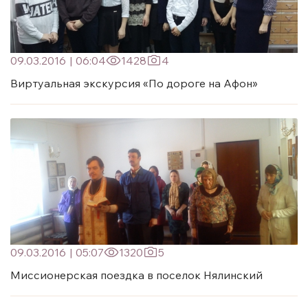
09.03.2016
|
06:04
1428
4
Виртуальная экскурсия «По дороге на Афон»
09.03.2016
|
05:07
1320
5
Миссионерская поездка в поселок Нялинский