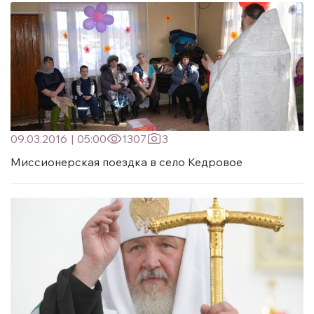
09.03.2016
|
05:00
1307
3
Миссионерская поездка в село Кедровое