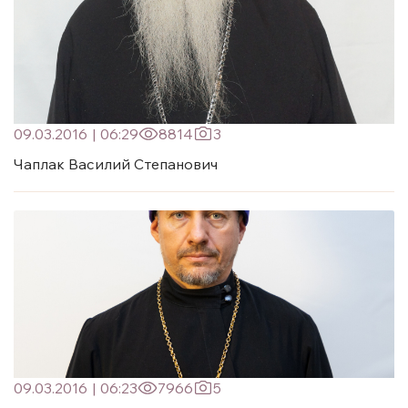
09.03.2016
|
06:29
8814
3
Чаплак Василий Степанович
09.03.2016
|
06:23
7966
5