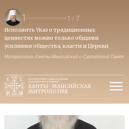
1
1
7
/
Исполнить Указ о традиционных
О
ценностях можно только общими
к
усилиями общества, власти и Церкви
м
Митрополит Ханты-Мансийский и Сургутский Павел
М