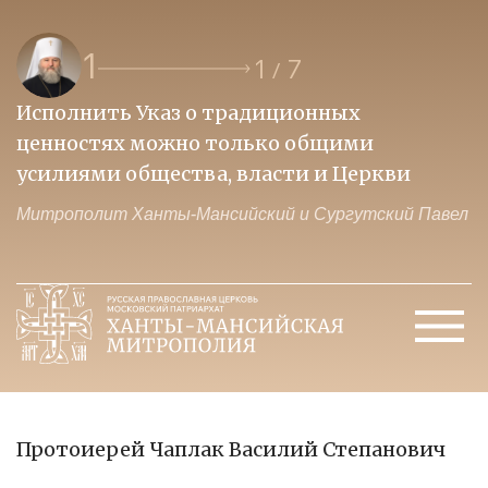
1
1
7
/
Исполнить Указ о традиционных
О
ценностях можно только общими
к
усилиями общества, власти и Церкви
м
Митрополит Ханты-Мансийский и Сургутский Павел
М
Протоиерей Чаплак Василий Степанович