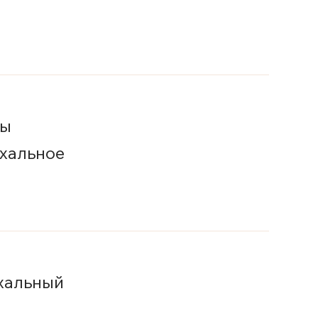
ны
хальное
хальный