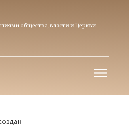
лиями общества, власти и Церкви
Образ 
Митропо
создан