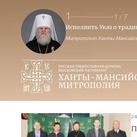
1
1
7
/
Исполнить Указ о трад
Митрополит Ханты-Мансийск
24
П