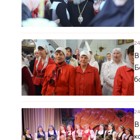
24
В
Б
б
24
В
к