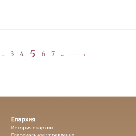
5
...
3
4
6
7
...
Епархия
История епархии
Епархиальное управление