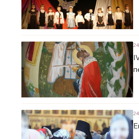
24
I
п
24
Е