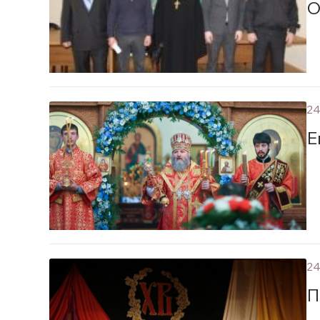
О
24
Е
24
П