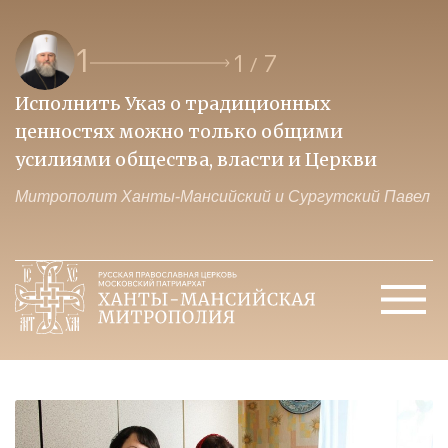
1
1
7
/
Исполнить Указ о традиционных
О
ценностях можно только общими
к
усилиями общества, власти и Церкви
м
Митрополит Ханты-Мансийский и Сургутский Павел
М