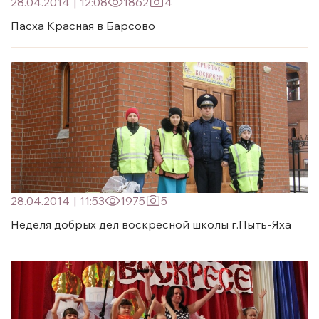
28.04.2014
|
12:08
1862
4
Пасха Красная в Барсово
28.04.2014
|
11:53
1975
5
Неделя добрых дел воскресной школы г.Пыть-Яха