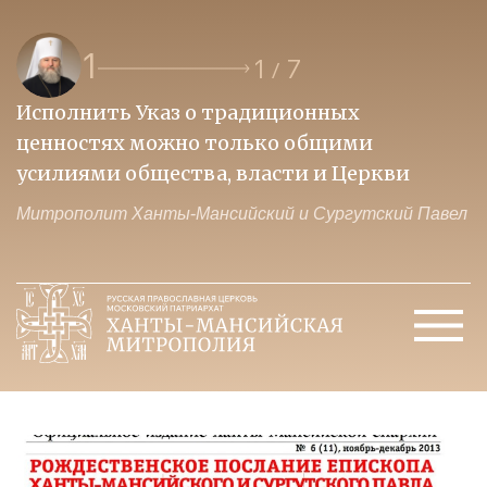
1
1
7
/
Исполнить Указ о традиционных
О
ценностях можно только общими
к
усилиями общества, власти и Церкви
м
Митрополит Ханты-Мансийский и Сургутский Павел
М