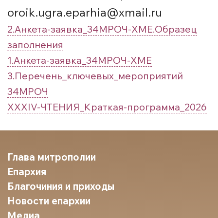
oroik.ugra.eparhia@xmail.ru
2.Анкета-заявка_34МРОЧ-ХМЕ.Образец
заполнения
1.Анкета-заявка_34МРОЧ-ХМЕ
3.Перечень_ключевых_мероприятий
34МРОЧ
XXХIV-ЧТЕНИЯ_Краткая-программа_2026
Глава митрополии
Епархия
Благочиния и приходы
Новости епархии
Медиа