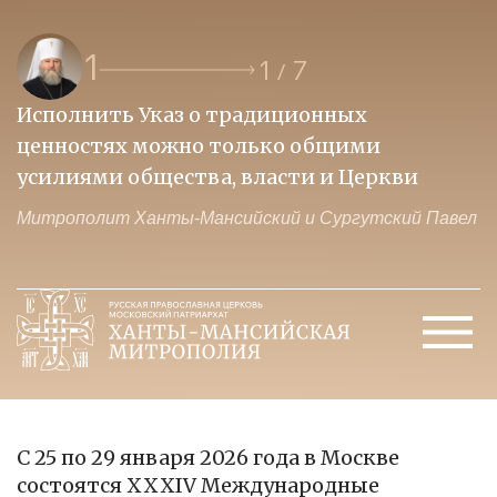
1
1
7
/
Исполнить Указ о традиционных
О
ценностях можно только общими
к
усилиями общества, власти и Церкви
м
Митрополит Ханты-Мансийский и Сургутский Павел
М
С 25 по 29 января 2026 года в Москве
состоятся XXXIV Международные