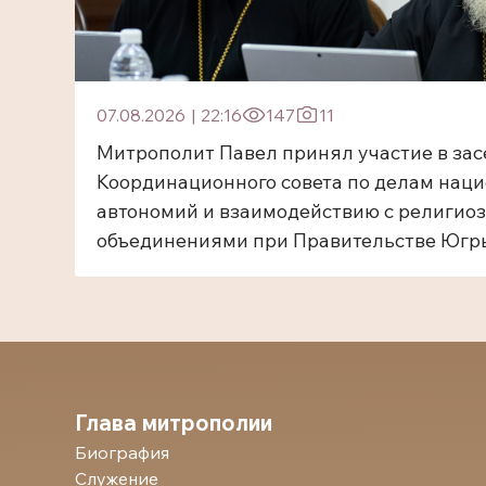
07.08.2026
|
22:16
147
11
Митрополит Павел принял участие в за
Координационного совета по делам нац
автономий и взаимодействию с религио
объединениями при Правительстве Югр
Глава митрополии
Биография
Служение