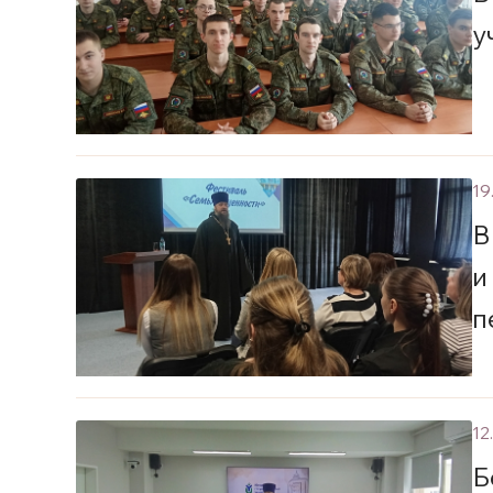
у
19
В
и
п
12
Б