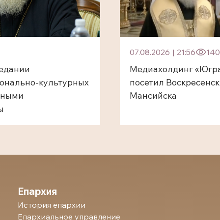
07.08.2026
|
21:56
140
седании
Медиахолдинг «Югра
ионально-культурных
посетил Воскресенс
зными
Мансийска
ы
Епархия
История епархии
Епархиальное управление