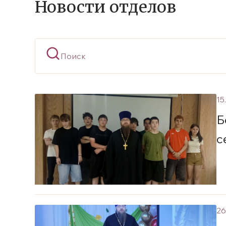
Новости отделов
15
Б
с
26