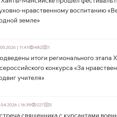
 Ханты-Мансийске прошел фестиваль 
уховно-нравственному воспитанию «В
одной земле»
.05.2026
|
11:41
482
1
одведены итоги регионального этапа X
сероссийского конкурса «За нравстве
одвиг учителя»
.04.2026
|
16:39
227
5
стреча священника с курсантами воен