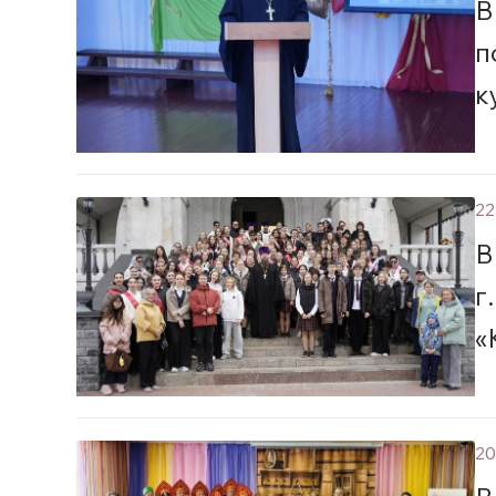
В
п
к
22
В
г
«
20