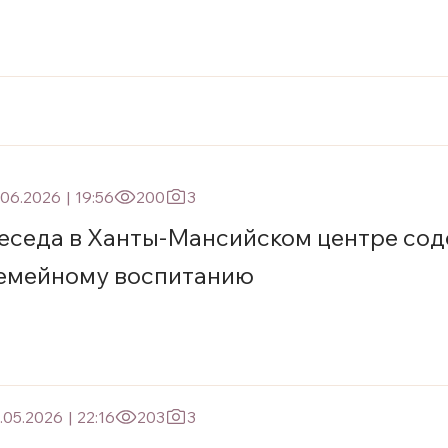
.06.2026
|
19:56
200
3
еседа в Ханты-Мансийском центре сод
емейному воспитанию
.05.2026
|
22:16
203
3