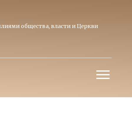
лиями общества, власти и Церкви
Образ 
Митропо