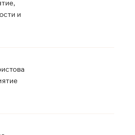
тие,
ости и
ристова
иятие