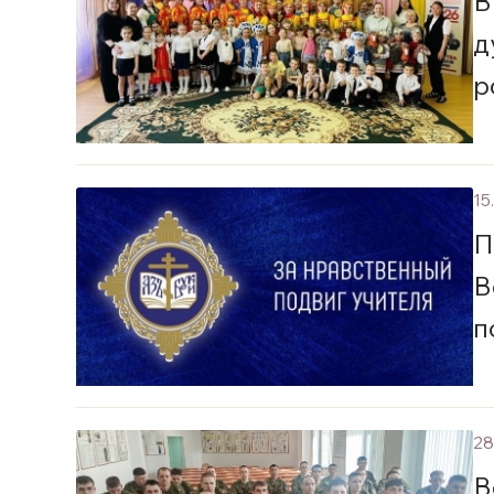
В
д
р
15
П
В
п
28
В