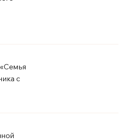
 «Семья
ника с
вной