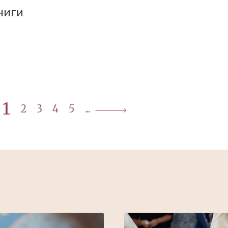
ниги
1
2
3
4
5
...