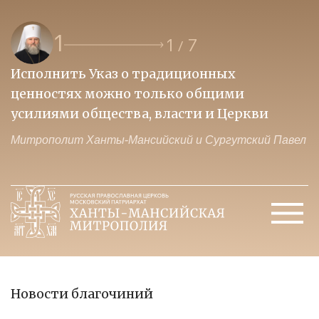
1
1
7
/
Исполнить Указ о традиционных
О
ценностях можно только общими
к
усилиями общества, власти и Церкви
м
Митрополит Ханты-Мансийский и Сургутский Павел
М
Новости благочиний