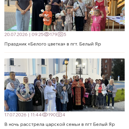
20.07.2026
|
09:25
179
5
Праздник «Белого цветка» в пгт. Белый Яр
17.07.2026
|
11:44
190
4
В ночь расстрела царской семьи в пгт Белый Яр