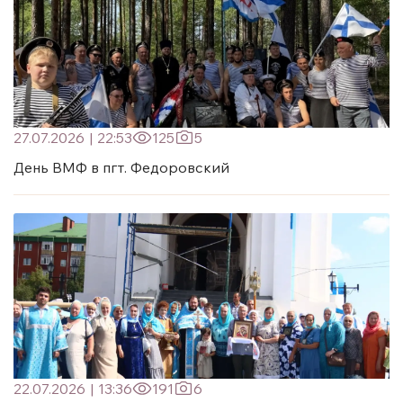
27.07.2026
|
22:53
125
5
День ВМФ в пгт. Федоровский
22.07.2026
|
13:36
191
6