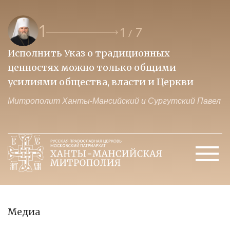
1
1
7
/
Исполнить Указ о традиционных
О
ценностях можно только общими
к
усилиями общества, власти и Церкви
м
Митрополит Ханты-Мансийский и Сургутский Павел
М
Медиа