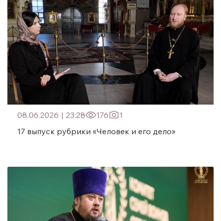
08.06.2026
|
23:28
176
1
17 выпуск рубрики «Человек и его дело»