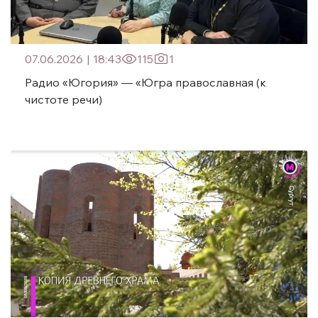
07.06.2026
|
18:43
115
1
Радио «Югория» — «Югра православная (к
чистоте речи)