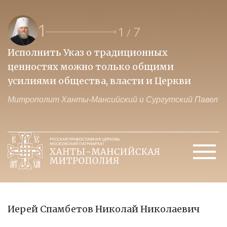
1
1
7
/
Исполнить Указ о традиционных
О
ценностях можно только общими
к
усилиями общества, власти и Церкви
м
Митрополит Ханты-Мансийский и Сургутский Павел
М
Иерей Спамбетов Николай Николаевич