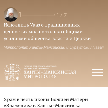
2
2
7
/
Исполнить Указ о традиционных
О
ценностях можно только общими
к
усилиями общества, власти и Церкви
м
Митрополит Ханты-Мансийский и Сургутский Павел
М
Храм в честь иконы Божией Матери
«Знамение» г. Ханты-Мансийска