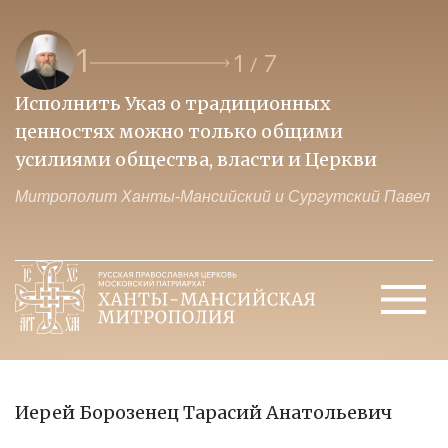
1
1
7
/
Исполнить Указ о традиционных
О
ценностях можно только общими
к
усилиями общества, власти и Церкви
м
Митрополит Ханты-Мансийский и Сургутский Павел
М
Иерей Борозенец Тарасий Анатольевич