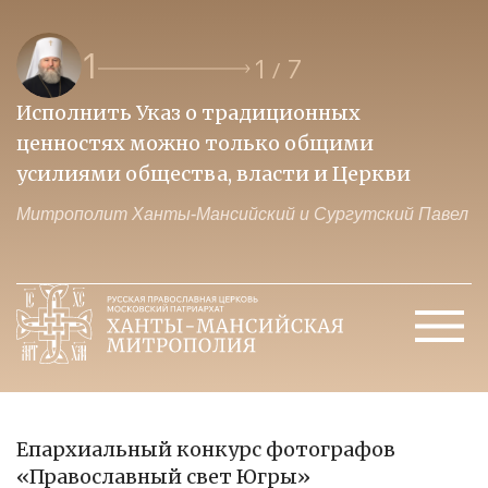
1
1
7
/
Исполнить Указ о традиционных
О
ценностях можно только общими
к
усилиями общества, власти и Церкви
м
Митрополит Ханты-Мансийский и Сургутский Павел
М
Епархиальный конкурс фотографов
«Православный свет Югры»