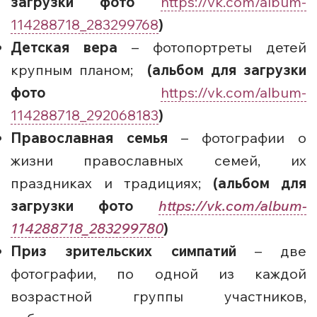
загрузки фото
https://vk.com/album-
114288718_283299768
)
Детская вера
– фотопортреты детей
крупным планом;
(альбом для загрузки
фото
https://vk.com/album-
114288718_292068183
)
Православная семья
– фотографии о
жизни православных семей, их
праздниках и традициях;
(альбом для
загрузки фото
https://vk.com/album-
114288718_283299780
)
Приз зрительских симпатий
– две
фотографии, по одной из каждой
возрастной группы участников,