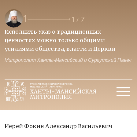
1
1
7
/
Исполнить Указ о традиционных
О
ценностях можно только общими
к
усилиями общества, власти и Церкви
м
Митрополит Ханты-Мансийский и Сургутский Павел
М
Иерей Фокин Александр Васильевич