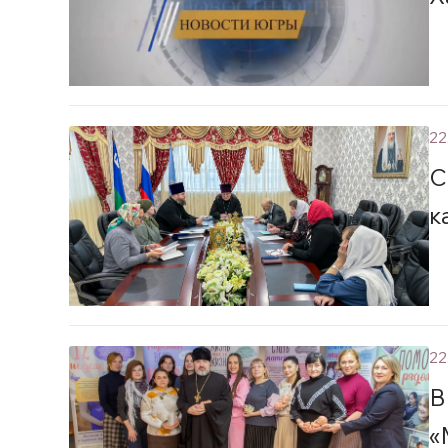
22
С
к
22
В
«