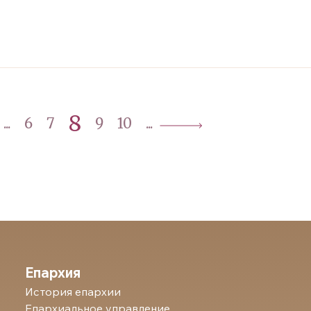
8
...
6
7
9
10
...
Епархия
История епархии
Епархиальное управление