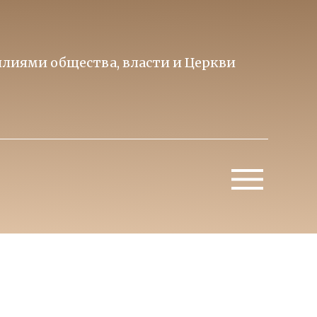
лиями общества, власти и Церкви
Образ 
Митропо