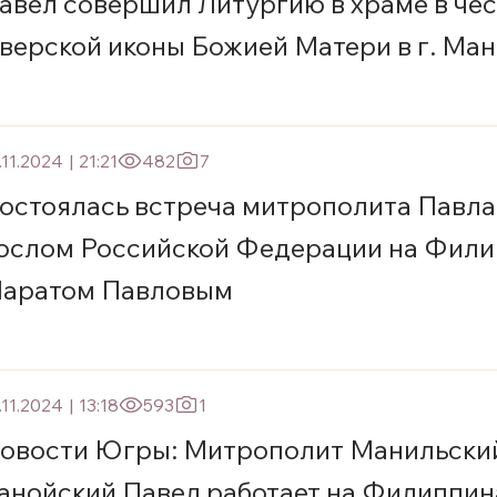
авел совершил Литургию в храме в чес
верской иконы Божией Матери в г. Ма
.11.2024
|
21:21
482
7
остоялась встреча митрополита Павла
ослом Российской Федерации на Фили
аратом Павловым
.11.2024
|
13:18
593
1
овости Югры: Митрополит Манильски
анойский Павел работает на Филиппин