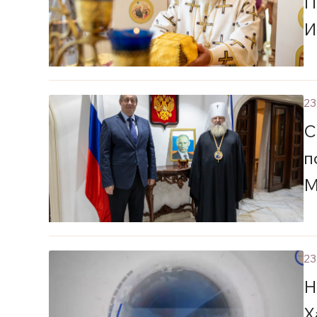
П
И
23
С
п
М
23
Н
Х