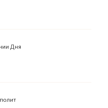
нии Дня
ополит