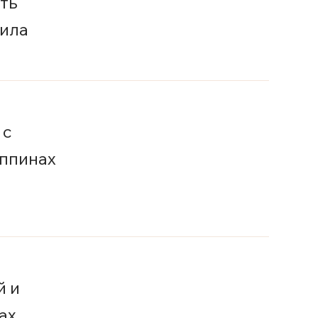
ть
нила
 с
ппинах
й и
ах.