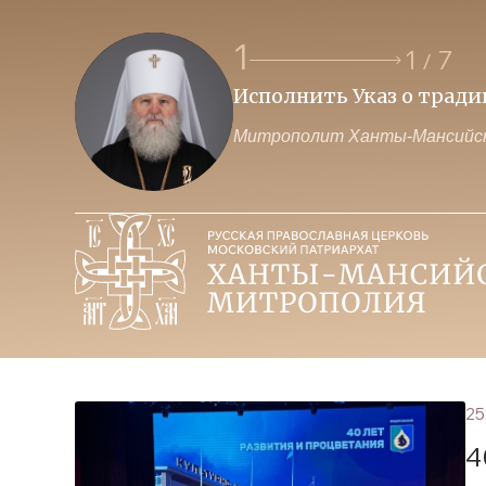
1
1
7
/
Исполнить Указ о трад
Митрополит Ханты-Мансийск
25
4