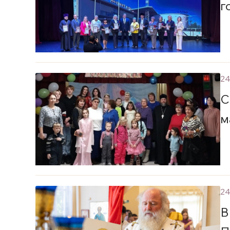
г
24
С
м
24
В