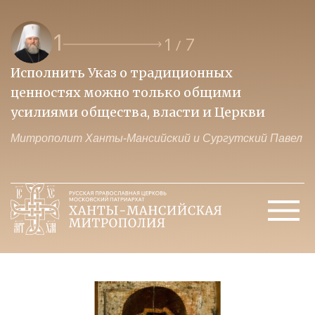
1
1
7
/
Исполнить Указ о традиционных
О
ценностях можно только общими
к
усилиями общества, власти и Церкви
м
Митрополит Ханты-Мансийский и Сургутский Павел
М