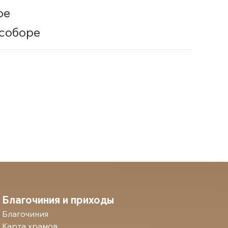
ое
 соборе
Благочиния и приходы
Благочиния
Карта храмов