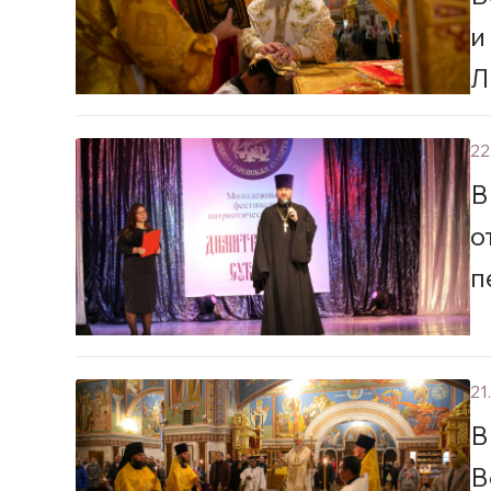
и
Л
с
22
В
о
п
21
В
В