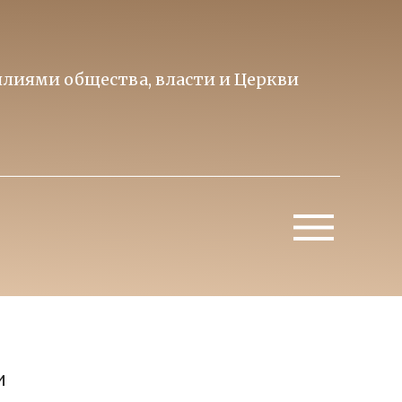
лиями общества, власти и Церкви
Образ 
Митропо
и