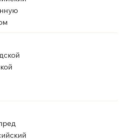
енную
ом
дской
ской
 пред
сийский