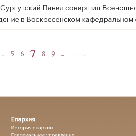
 Сургутский Павел совершил Всенощн
дение в Воскресенском кафедральном
. Ханты-Мансийска
7
...
5
6
8
9
...
Епархия
История епархии
Епархиальное управление