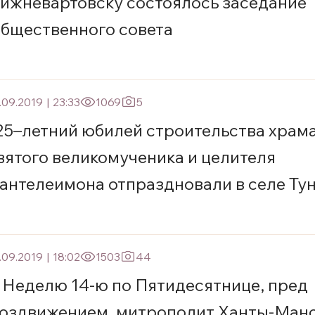
ижневартовску состоялось заседание
бщественного совета
.09.2019
|
23:33
1069
5
25–летний юбилей строительства храм
вятого великомученика и целителя
антелеимона отпраздновали в селе Ту
.09.2019
|
18:02
1503
44
 Неделю 14-ю по Пятидесятнице, пред
оздвижением, митрополит Ханты-Ман