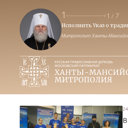
1
1
7
/
Исполнить Указ о трад
Митрополит Ханты-Мансийск
24
В