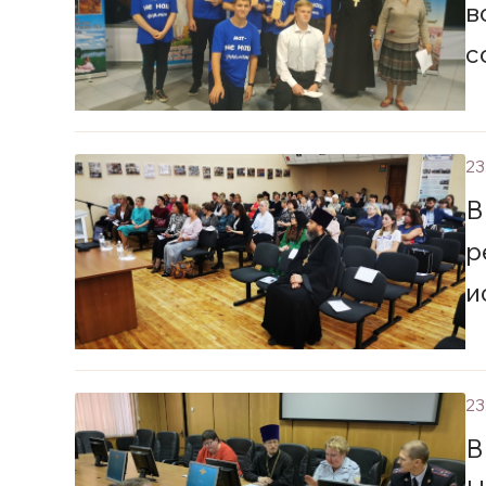
в
с
23
В
р
и
23
В