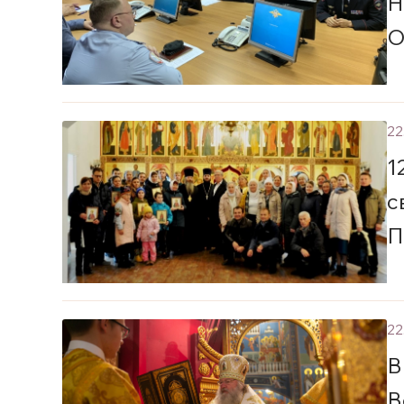
Н
О
22
1
с
П
22
В
В