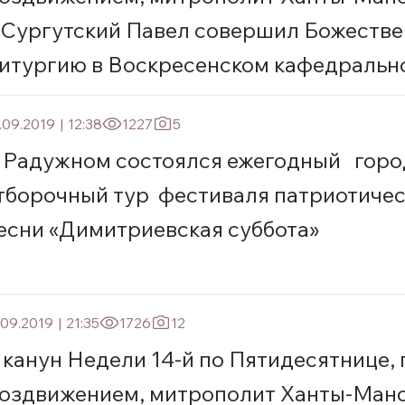
 Сургутский Павел совершил Божеств
итургию в Воскресенском кафедральн
оборе г. Ханты-Мансийска
.09.2019
|
12:38
1227
5
 Радужном состоялся ежегодный горо
тборочный тур фестиваля патриотиче
есни «Димитриевская суббота»
.09.2019
|
21:35
1726
12
 канун Недели 14-й по Пятидесятнице,
оздвижением, митрополит Ханты-Ман