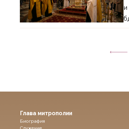
и
б
г
Глава митрополии
Биография
Служение