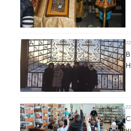
22
В
Н
22
С
н