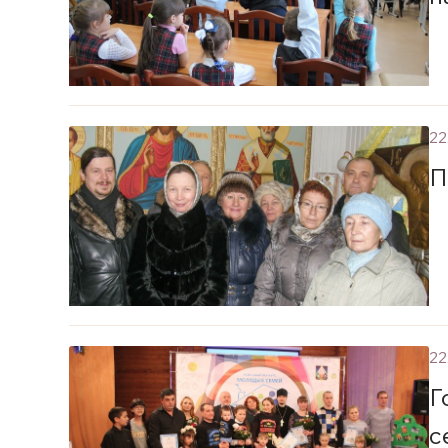
22
П
22
Г
с