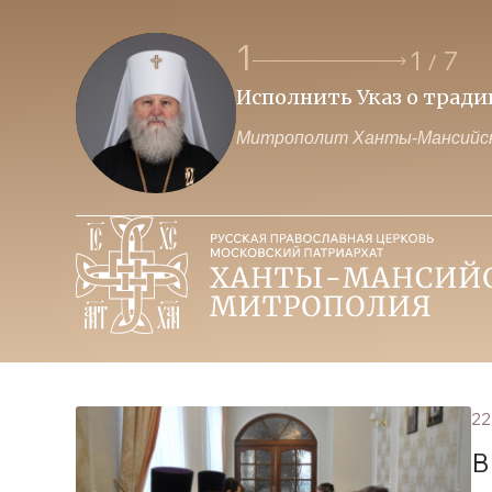
1
1
7
/
Исполнить Указ о трад
Митрополит Ханты-Мансийск
22
В