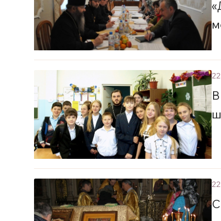
«
м
22
В
ш
22
С