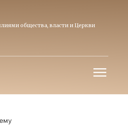
лиями общества, власти и Церкви
Образ 
Митропо
тему