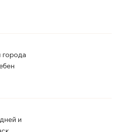
 города
ебен
дней и
нск