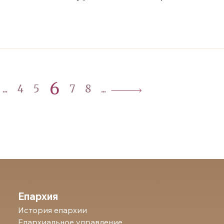
6
...
4
5
7
8
...
Епархия
История епархии
Епархиальное управление