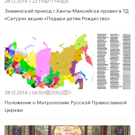
28.12.2014
|
22:11
1714
5
Знаменский приход г.Ханты-Мансийска провел в ТД
«Сатурн» акцию «Подари детям Рождество»
28.12.2014
|
06:50
2052
1
Положение о Митрополиях Русской Православной
Церкви