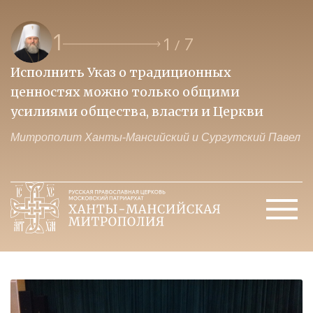
1
1
7
/
Исполнить Указ о традиционных
О
ценностях можно только общими
к
усилиями общества, власти и Церкви
м
Митрополит Ханты-Мансийский и Сургутский Павел
М