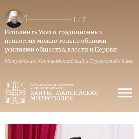
1
1
7
/
Исполнить Указ о традиционных
О
ценностях можно только общими
к
усилиями общества, власти и Церкви
м
Митрополит Ханты-Мансийский и Сургутский Павел
М