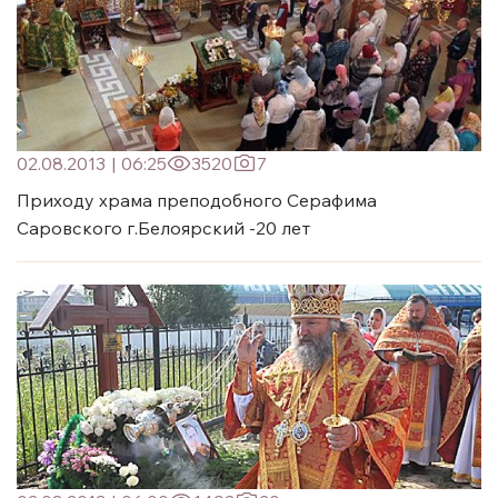
02.08.2013
|
06:25
3520
7
Приходу храма преподобного Серафима
Саровского г.Белоярский -20 лет