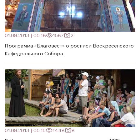
01.08.2013
|
06:18
1587
2
Программа «Благовест» о росписи Воскресенского
Кафедрального Собора
01.08.2013
|
06:15
1448
8