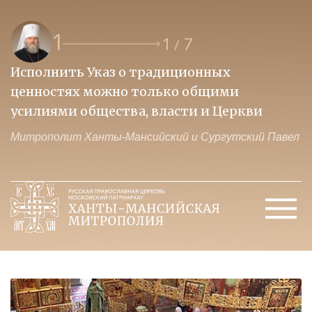
1
1
7
/
Исполнить Указ о традиционных
О
ценностях можно только общими
к
усилиями общества, власти и Церкви
м
Митрополит Ханты-Мансийский и Сургутский Павел
М