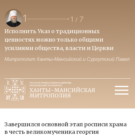
1
1
7
/
Исполнить Указ о традиционных
О
ценностях можно только общими
к
усилиями общества, власти и Церкви
м
Митрополит Ханты-Мансийский и Сургутский Павел
М
Завершился основной этап росписи храма
в честь великомученика георгия