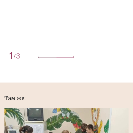
1
3
/
Там же: