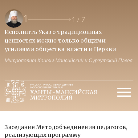
1
1
7
/
Исполнить Указ о традиционных
О
ценностях можно только общими
к
усилиями общества, власти и Церкви
м
Митрополит Ханты-Мансийский и Сургутский Павел
М
Заседание Методобъединения педагогов,
реализующих программу