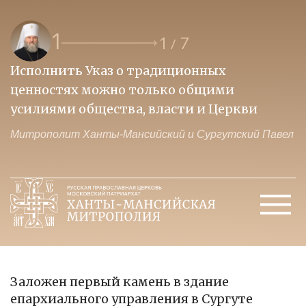
1
1
7
/
Исполнить Указ о традиционных
О
ценностях можно только общими
к
усилиями общества, власти и Церкви
м
Митрополит Ханты-Мансийский и Сургутский Павел
М
Заложен первый камень в здание
епархиального управления в Сургуте