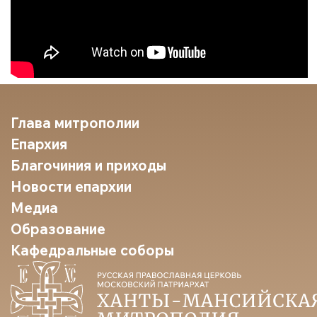
Глава митрополии
Епархия
Благочиния и приходы
Новости епархии
Медиа
Образование
Кафедральные соборы