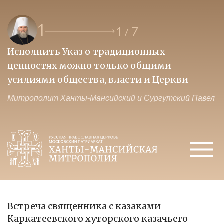
1
1
7
/
Исполнить Указ о традиционных
О
ценностях можно только общими
к
усилиями общества, власти и Церкви
м
Митрополит Ханты-Мансийский и Сургутский Павел
М
Встреча священника с казаками
Каркатеевского хуторского казачьего