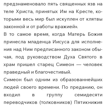
пред­зна­ме­но­ва­ло пять свя­щен­ных язв на
те­ле Хри­ста, при­ня­тых Им на Кре­сте, ко­
то­ры­ми весь мир был ис­куп­лен от клят­вы
за­конной и от ра­бо­ты вра­жи­ей».
В то са­мое вре­мя, ко­гда Ма­терь Бо­жия
при­нес­ла мла­ден­ца Иису­са для ис­пол­не­
ния над Ним пред­пи­сан­но­го за­ко­ном обы­
чая, под руководством Духа Святого в
храм при­шел ста­рец Си­ме­он — че­ло­век
пра­вед­ный и благочестивый.
Симеон был одним из образованнейших
людей своего времени. По преданию, он
входил в группу семидесяти
переводчиков (толковников) Пятикнижия