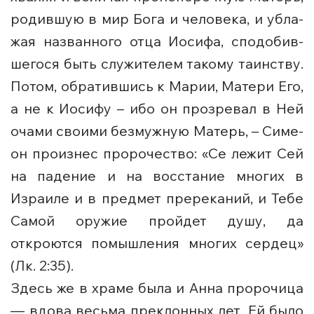
ро­див­шую в мир Бо­га и че­ло­ве­ка, и убла­
жая названного от­ца Иосифа, спо­до­бив­
ше­го­ся быть слу­жи­те­лем та­ко­му та­ин­ству.
По­том, об­ра­тившись к Ма­рии, Ма­те­ри Его,
а не к Иоси­фу – ибо он про­зре­вал в Ней
оча­ми сво­и­ми без­муж­ную Ма­терь, – Си­ме­
он про­из­нес пророчество: «Се лежит Сей
на падение и на восстание многих в
Израиле и в предмет пререканий, и Тебе
Самой оружие пройдет душу, да
откроются помышления многих сердец»
(Лк. 2:35).
Здесь же в хра­ме бы­ла и Ан­на про­ро­чи­ца
— вдо­ва весьма преклонных лет. Ей бы­ло