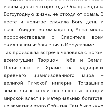
во­семь­де­сят че­ты­ре го­да. Она про­во­ди­ла
Бо­го­угодную жизнь, не от­хо­дя от хра­ма. В
по­сте и мо­лит­ве слу­жила Бо­гу день и
ночь. Увидев Богомладенца, Анна мно­го
про­ро­че­ство­ва­ла о Спасителе всем
ожидавшим избавления в Иерусалиме.
Так произошла встреча человека с Богом,
всемогущим Творцом Неба и Земли.
Произошла в Храме на задворках
древнего цивилизованного мира –
великой Римской империи. Тогдашние
земные властители, ослепленные жаждой
мирской власти и материальных богатств,
не заметили этого События. Тем было хуже