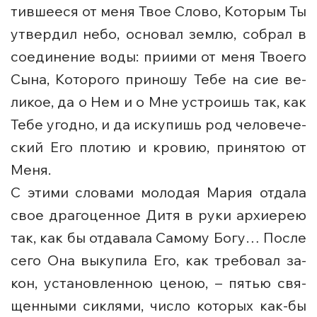
тив­ше­е­ся от ме­ня Твое Сло­во, Ко­то­рым Ты
утвер­дил небо, ос­но­вал зем­лю, со­брал в
со­еди­не­ние воды: при­и­ми от ме­ня Тво­е­го
Сы­на, Ко­то­ро­го при­но­шу Те­бе на сие ве­
ли­кое, да о Нем и о Мне устро­ишь так, как
Те­бе угод­но, и да ис­ку­пишь род че­ло­ве­че­
ский Его пло­тию и кро­вию, при­ня­тою от
Ме­ня.
С этими словами молодая Мария отдала
свое драгоценное Дитя в руки архиерею
так, как бы отдавала Самому Богу… По­сле
се­го Она вы­ку­пи­ла Его, как тре­бо­вал за­
кон, уста­нов­лен­ною це­ною, – пя­тью свя­
щен­ны­ми сик­ля­ми, чис­ло ко­то­рых ка­к-бы