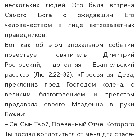
нескольких людей. Это была встреча
Самого Бога с ожидавшим Его
человечеством в лице ветхозаветных
праведников.
Вот как об этом эпохальном событии
повествует святитель Димитрий
Ростовский, дополняя Евангельский
рассказ (Лк. 2:22–32): «Пресвятая Дева,
преклонив пред Господом колена, с
великим благоговением и трепетом
предавала своего Младенца в руки
Божии:
– Се, Сын Твой, Пре­веч­ный От­че, Ко­то­ро­го
Ты по­слал во­пло­тить­ся от ме­ня для спа­се­