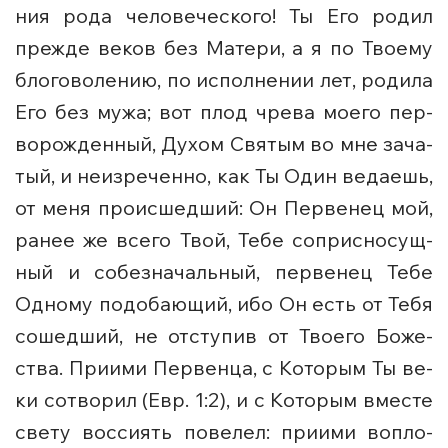
ния ро­да че­ло­ве­че­ско­го! Ты Его ро­дил
преж­де ве­ков без Ма­те­ри, а я по Тво­е­му
бло­го­во­ле­нию, по ис­пол­не­нии лет, ро­ди­ла
Его без му­жа; вот плод чре­ва мо­е­го пер­
во­рож­ден­ный, Ду­хом Свя­тым во мне за­ча­
тый, и неиз­ре­чен­но, как Ты Один ве­да­ешь,
от ме­ня про­ис­шед­ший: Он Пер­ве­нец мой,
ра­нее же все­го Твой, Те­бе со­прис­но­сущ­
ный и со­без­на­чаль­ный, пер­ве­нец Те­бе
Од­но­му по­до­ба­ю­щий, ибо Он есть от Те­бя
со­шед­ший, не от­сту­пив от Тво­е­го Бо­же­
ства. При­и­ми Пер­вен­ца, с Ко­то­рым Ты ве­
ки со­тво­рил (Евр. 1:2), и с Ко­то­рым вме­сте
све­ту воссиять по­ве­лел: при­и­ми во­пло­