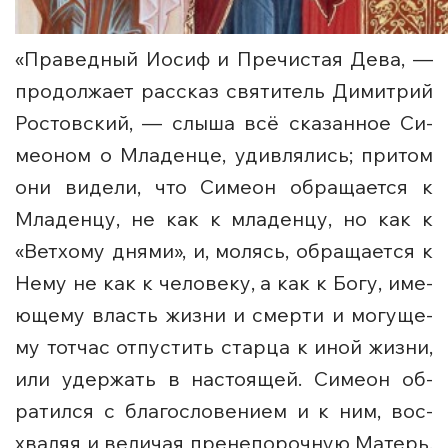
«Праведный Иосиф и Пре­чи­стая Де­ва, —
продолжает рассказ святитель Димитрий
Ростовский, — слы­ша всё ска­зан­ное Си­
мео­ном о Мла­ден­це, удивля­лись; при­том
они ви­де­ли, что Си­ме­он обращается к
Мла­ден­цу, не как к мла­ден­цу, но как к
«Вет­хо­му дня­ми», и, мо­лясь, об­ра­ща­ет­ся к
Нему не как к че­ло­ве­ку, а как к Бо­гу, име­
ю­ще­му власть жиз­ни и смер­ти и мо­гу­ще­
му тот­час от­пу­стить стар­ца к иной жиз­ни,
или удер­жать в на­сто­я­щей. Си­ме­он об­
ратился с бла­го­сло­ве­ни­ем и к ним, вос­
хва­ляя и ве­ли­чая пре­не­по­роч­ную Матерь,