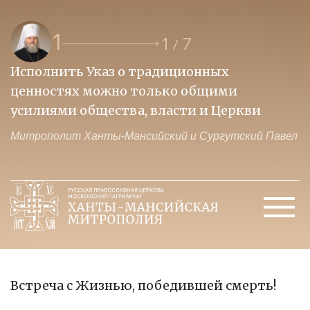
1
1
7
/
Исполнить Указ о традиционных
О
ценностях можно только общими
к
усилиями общества, власти и Церкви
м
Митрополит Ханты-Мансийский и Сургутский Павел
М
Встреча с Жизнью, победившей смерть!