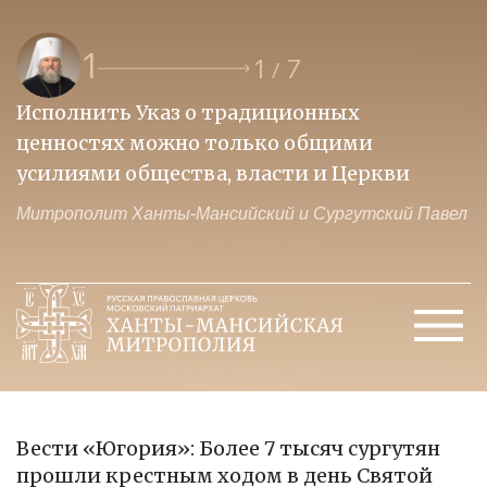
1
1
7
/
Исполнить Указ о традиционных
О
ценностях можно только общими
к
усилиями общества, власти и Церкви
м
Митрополит Ханты-Мансийский и Сургутский Павел
М
Вести «Югория»: Более 7 тысяч сургутян
прошли крестным ходом в день Святой