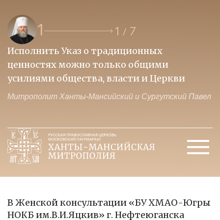
1
1
7
/
Исполнить Указ о традиционных
О
ценностях можно только общими
к
усилиями общества, власти и Церкви
м
Митрополит Ханты-Мансийский и Сургутский Павел
М
В Женской консультации «БУ ХМАО-Югры
НОКБ им.В.И.Яцкив» г. Нефтеюганска