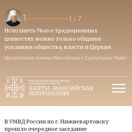
1
1
7
/
Исполнить Указ о традиционных
О
ценностях можно только общими
к
усилиями общества, власти и Церкви
м
Митрополит Ханты-Мансийский и Сургутский Павел
М
В УМВД России по г. Нижневартовску
прошло очередное заседание