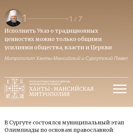
1
1
7
/
Исполнить Указ о традиционных
О
ценностях можно только общими
к
усилиями общества, власти и Церкви
м
Митрополит Ханты-Мансийский и Сургутский Павел
М
В Сургуте состоялся муниципальный этап
Олимпиады по основам православной