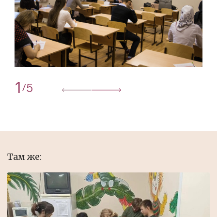
1
5
/
Там же: