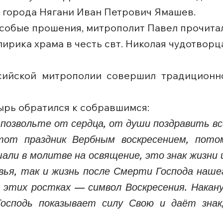
а города Нягани Иван Петрович Ямашев.
собые прошения, митрополит Павел прочитал
ирика храма в честь свт. Николая чудотворца
сийской митрополии совершил традицион
ырь обратился к собравшимся:
позвольте от сердца, от души поздравить все
от праздник Вербным воскресением, пото
али в молитве на освящение, это знак жизни 
ья, так и жизнь после Смерти Господа нашег
 в этих ростках — символ Воскресения. Нак
Господь показывает силу Свою и даёт зна