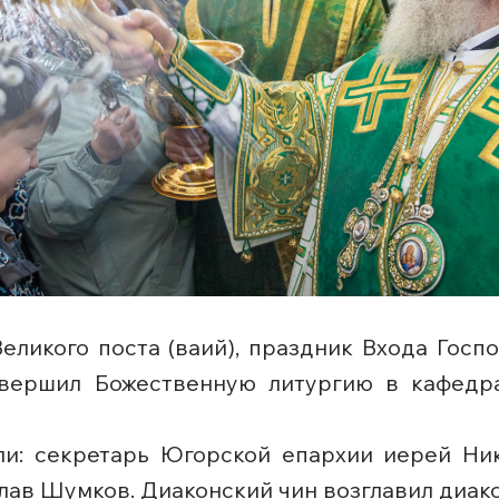
Великого поста (ваий), праздник Входа Госп
вершил Божественную литургию в кафедра
ли: секретарь Югорской епархии иерей Ни
лав Шумков. Диаконский чин возглавил диак