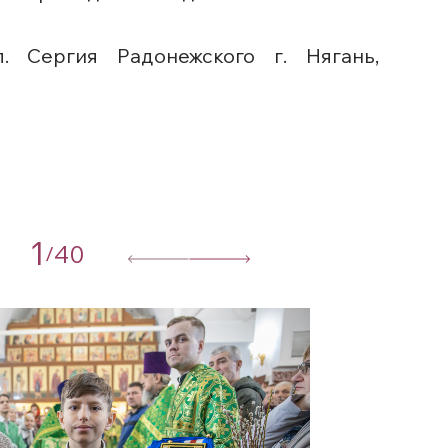
 Сергия Радонежского г. Нягань,
1
40
/