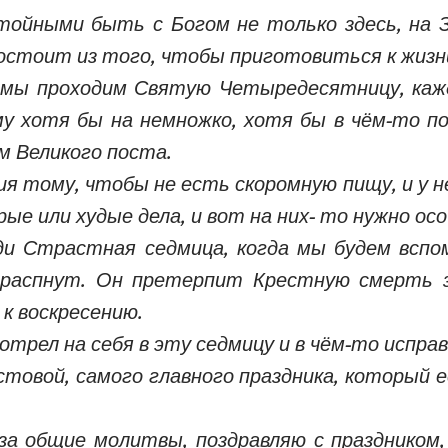
тойными быть с Богом не только здесь, на Зе
остоит из того, чтобы приготовиться к жизни
а мы проходим Святую Четыредесятницу, ка
му хотя бы на немножко, хотя бы в чём-то 
 Великого поста.
я тому, чтобы не есть скоромную пищу, и у 
ые или худые дела, и вот на них- то нужно о
и Страстная седмица, когда мы будем вспом
 распнут. Он претерпит Крестную смерть за
к воскресению.
отрел на себя в эту седмицу и в чём-то исправ
стовой, самого главного праздника, который е
ю за общие молитвы, поздравляю с праздником