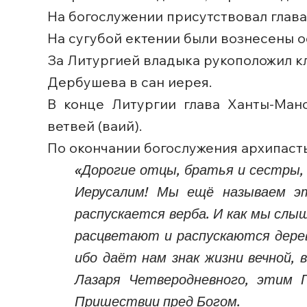
На богослужении присутствовал глав
На сугубой ектении были вознесены о
За Литургией владыка рукоположил кл
Дербушева в сан иерея.
В конце Литургии глава Ханты-Ман
ветвей (ваий).
По окончании богослужения архипаст
«Дорогие отцы, братья и сестры, 
Иерусалим! Мы ещё называем эт
распускается верба. И как мы слыш
расцветают и распускаются дерев
ибо даёт нам знак жизни вечной,
Лазаря Четверодневного, этим 
Пришествии пред Богом.