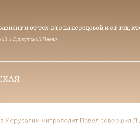
нностей над идеологией потребления - залог
ий и Сургутский Павел
 в Иерусалим митрополит Павел совершил Л..