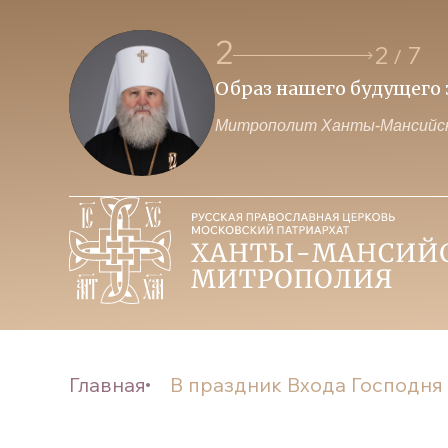
3
3
7
/
я о победе
Приоритет духовных це
Митрополит Ханты-Мансийск
Главная
В праздник Входа Господня