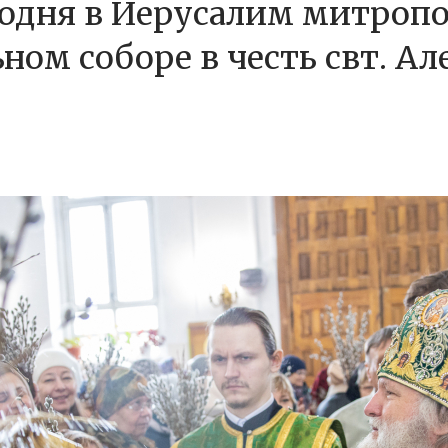
подня в Иерусалим митроп
ом соборе в честь свт. Ал