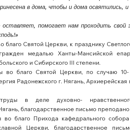
принесена в дома, чтобы и дома освятились,
 оставляет, помогает нам проходить свой з
сподь!»
о благо Святой Церкви, к празднику Светло
гражден медалью Ханты-Мансийской епар
ольского и Сибирского III степени.
ы во благо Святой Церкви, по случаю 10-
Сергия Радонежского г. Нягань, Архиерейска
труды в деле духовно- нравственног
Нягань, благодарственное письмо преподан
 во благо Прихода кафедрального собора 
славной Церкви, благодарственное пись